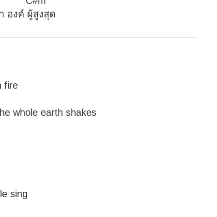
 B C#m
งค์ ผู้สูงสุด
ry
with fire
, the whole earth shakes
ercy
sin
eople sing