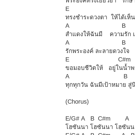
พระองค์ทรงเยียวยา รักษ
E C
ทรงชำระดวงตา ให้ได้เห็
A B 
สำแดงให้ฉันมี ความรัก 
A B
รักพระองค์ ละลายดวงใจ
E C#m
ขอมอบชีวิตให้ อยู่ในน้ำพ
A B 
ทุกทุกวัน ฉันมีเป้าหมาย สู่น
(Chorus)
E/G# A B C#m
โฮซันนา โฮซันนา โฮซันนา 