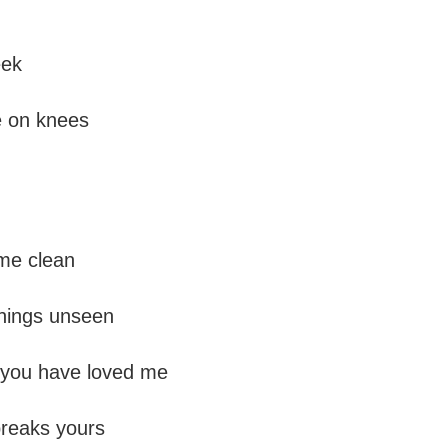
r revival
e pray and seek
nees, we're on knees
 and make me clean
s to the things unseen
love like you have loved me
for what breaks yours