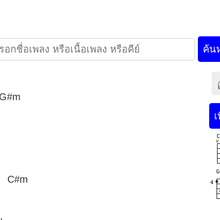
 G#m
m C#m