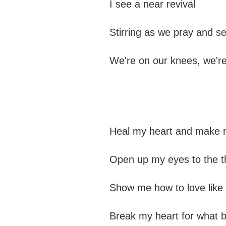
I see a nea
Stirring as w
We're on our k
Heal my heart
Open up my eye
Show me how to 
Break my heart 