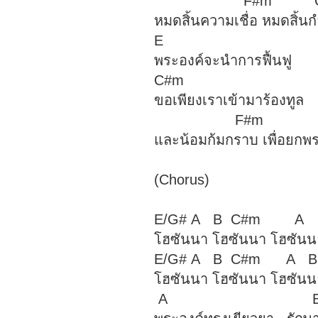
F#m G
หมดสิ้นความเชื่อ หมดสิ้นก
E
พระองค์จะนำการฟื้นฟู
C#m
ขอเพียงเราเข้ามาร้องทูล
F#m 
และน้อมก้มกราบ เพื่อยก
(Chorus)
E/G# A B C#m
โฮซันนา โฮซันนา โฮซันนา 
E/G# A B C#m A
โฮซันนา โฮซันนา โฮซันนา อ
A 