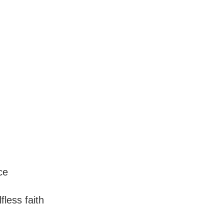
st
eration
ake their place
th, with selfless faith