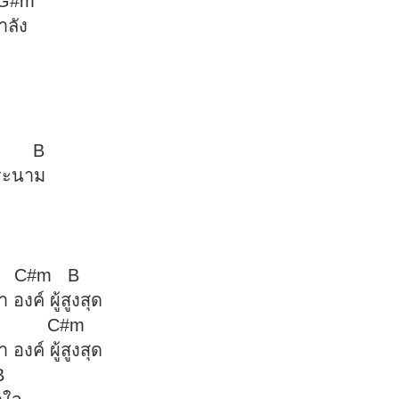
#m
ำลัง
B
พระนาม
 A C#m B
องค์ ผู้สูงสุด
 B C#m
งค์ ผู้สูงสุด
B