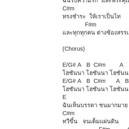
ฉันรับความรัก และพระคุ
C#m
ทรงชำระ ให้เราเป็นไท
F#m 
และทุกทุกคน ต่างซ้องสรร
(Chorus)
E/G# A B C#m
โฮซันนา โฮซันนา โฮซันนา 
E/G# A B C#m A
โฮซันนา โฮซันนา โฮซันนา อ
E
ฉันเห็นบรรดา ชนมากมาย
C#m
ทวีขึ้น จนเต็มแผ่นดิน