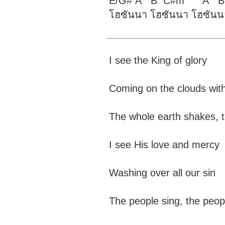
E/G# A B C#m A
โฮซันนา โฮซันนา โฮซันนา อ
I see the King of glo
Coming on the clouds 
The whole earth shakes
I see His love and m
Washing over all our 
The people sing, the p