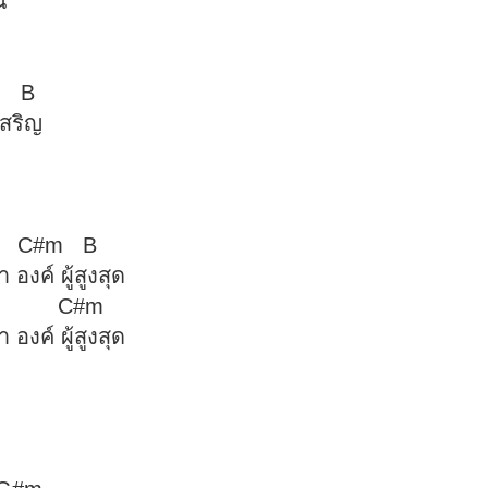
ณ
B
เสริญ
 A C#m B
องค์ ผู้สูงสุด
 B C#m
งค์ ผู้สูงสุด