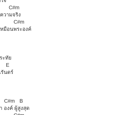
าใจ
#m
นความจริง
C#m
เหมือนพระองค์
ระทัย
E
ิรันดร์
 A C#m B
องค์ ผู้สูงสุด