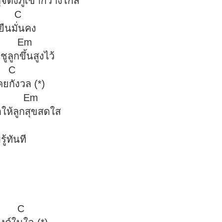
ิ่งใหญ่ดุจดังภูเขากว้างไกล
 C
นไป ให้ลูกยืนมั่นคง
Em
ใครยกชูลูกขึ้นสูงไว้
 C
ลูกไม่เคยกังวล (*)
 Em
งค์ในใจ ทำให้ลูกสุขสดใส
 C
านใจ ลูกรับรู้ทันที
D
ที่ลูกพบ
m
ระองค์งามงด
 C