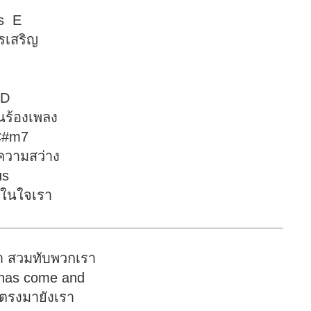
 E
รเสริญ
 D
ันร้องเพลง
m7
็นความสว่าง
s
บในใจเรา
า สวมทับพวกเรา
t has come and
นตรงมายังเรา