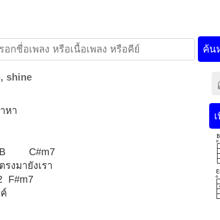
, shine
มาหา
C#m7
นตรงมายังเรา
F#m7
ค์