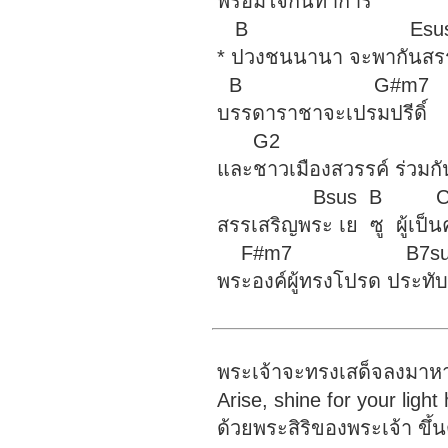
พร้อมใจกันทำการ
B Esus
* ปวงชนนานา จะพากันสร
B G#m7
บรรดาราชาจะเปรมปรีดิ์
G2
และชาวเมืองสวรรค์ ร่วมก
Bsus B C#
สรรเสริญพระ เย ซู ผู้เป
F#m7 B7su
พระองค์ผู้ทรงโปรด ประทั
พระเจ้าจะทรงเสด็จลงมาห
Arise, shine for your ligh
ด้วยพระสิริของพระเจ้า ขึ้