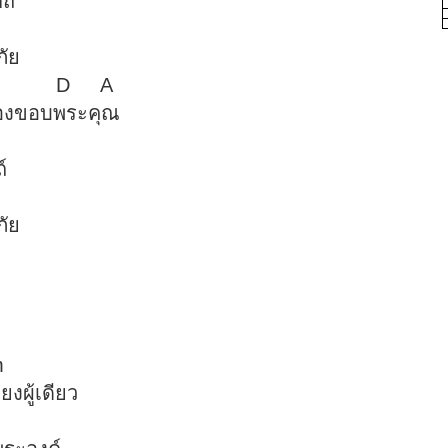
ในพระหัตถ์
D Bm
รอดปลอดภัย
A D A
อยคำที่ร้องขอบพระคุณ
A
ในพระหัตถ์
Bm
รอดปลอดภัย
ดวงใจ
D
บพระคุณ
#m
ทรงเป็นเพียงผู้เดียว
E