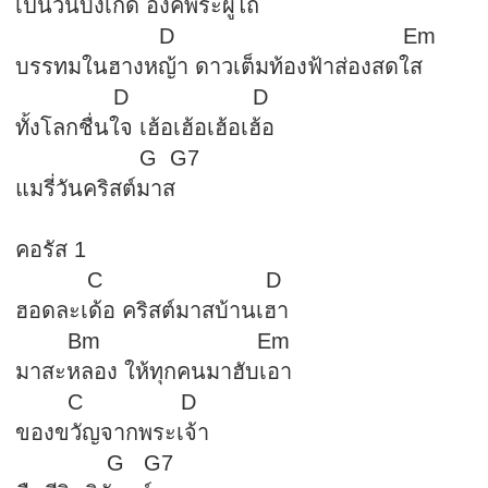
เป็นวันบังเกิด องค์พระผู้ไถ่
D Em
บรรทมในฮางหญ้า ดาวเต็มท้องฟ้าส่องสดใส
D D
ทั้งโลกชื่นใจ เฮ้อเฮ้อเฮ้อเฮ้อ
G G7
แมรี่วันคริสต์มาส
คอรัส 1
C D
ฮอดละเด้อ คริสต์มาสบ้านเฮา
Bm Em
มาสะหลอง ให้ทุกคนมาฮับเอา
C D
ของขวัญจากพระเจ้า
G G7