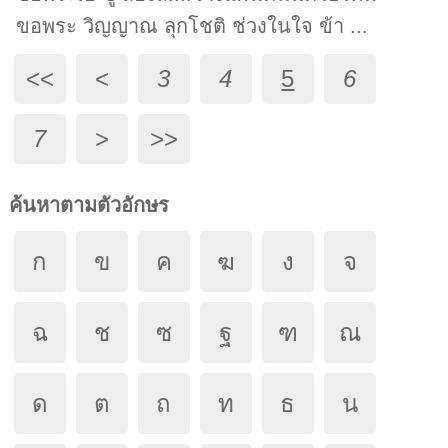
ขอพระ วิญญาณ ลุกโชติ ช่วงในใจ ข้า ...
<<
<
3
4
5
6
7
>
>>
ค้นหาตามตัวอักษร
ก
ข
ค
ฆ
ง
จ
ฉ
ช
ซ
ฐ
ฑ
ณ
ด
ต
ถ
ท
ธ
น