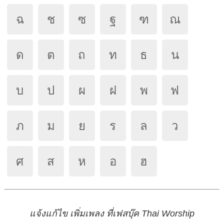
ฉ
ช
ซ
ฐ
ฑ
ณ
ด
ต
ถ
ท
ธ
น
บ
ป
ผ
ฝ
พ
ฟ
ภ
ม
ย
ร
ล
ว
ศ
ส
ห
อ
ฮ
แจ้งแก้ไข เพิ่มเพลง ที่เฟสบุ๊ค Thai Worship