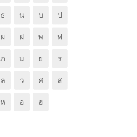
ธ
น
บ
ป
ผ
ฝ
พ
ฟ
ภ
ม
ย
ร
ล
ว
ศ
ส
ห
อ
ฮ