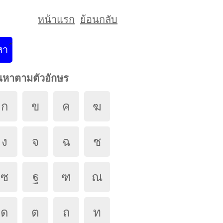
หน้าแรก
ย้อนกลับ
นหาตามตัวอักษร
ก
ข
ค
ฆ
ง
จ
ฉ
ช
ซ
ฐ
ฑ
ณ
ด
ต
ถ
ท