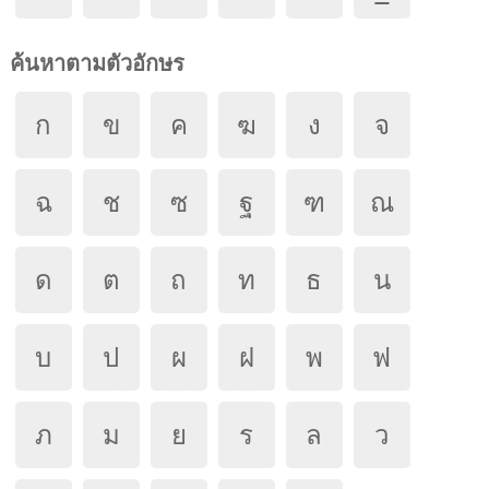
ค้นหาตามตัวอักษร
ก
ข
ค
ฆ
ง
จ
ฉ
ช
ซ
ฐ
ฑ
ณ
ด
ต
ถ
ท
ธ
น
บ
ป
ผ
ฝ
พ
ฟ
ภ
ม
ย
ร
ล
ว